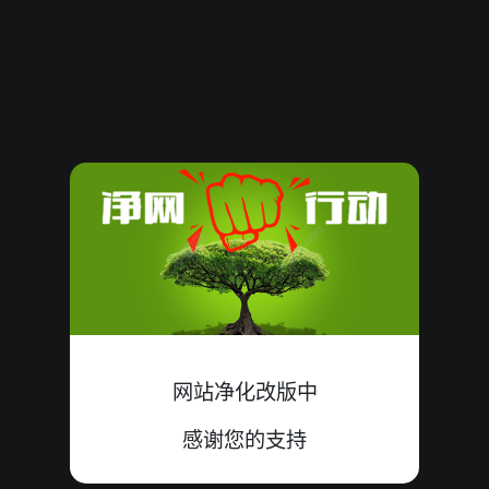
08081141
19
小
双
错
8+9+2=19
08081140
16
大
单
中
9+7+0=16
08081139
09
小
单
中
0+2+7=09
08081138
11
小
单
中
0+6+5=11
08081137
19
小
单
中
4+8+7=19
08081136
19
大
双
中
3+8+8=19
08081135
21
小
双
错
6+9+6=21
网站净化改版中
08081134
16
小
双
中
9+1+6=16
感谢您的支持
08081133
02
大
双
中
1+1+0=02