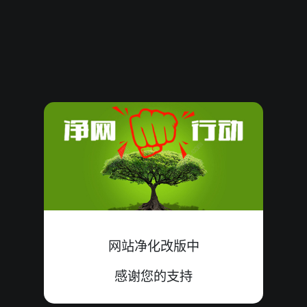
61632
07
小
单
中
3+2+2=07
61631
08
小
双
中
3+1+4=08
61630
21
大
双
中
8+7+6=21
61629
11
大
单
中
4+2+5=11
61628
19
小
双
错
9+7+3=19
61627
21
大
单
中
6+8+7=21
61626
16
小
双
中
8+7+1=16
网站净化改版中
61625
13
大
双
错
0+4+9=13
感谢您的支持
61624
11
小
双
中
4+1+6=11