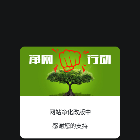
3466263
10
殺
大双
中
2+4+4=10
3466262
22
殺
大双
错
9+7+6=22
3466261
12
殺
大单
中
5+7+0=12
3466260
09
殺
大单
中
1+5+3=09
3466259
17
殺
大单
错
4+8+5=17
3466258
14
殺
大双
错
9+4+1=14
3466257
12
殺
大单
中
7+1+4=12
网站净化改版中
3466256
25
殺
大双
中
8+9+8=25
感谢您的支持
3466255
15
殺
小双
中
5+9+1=15