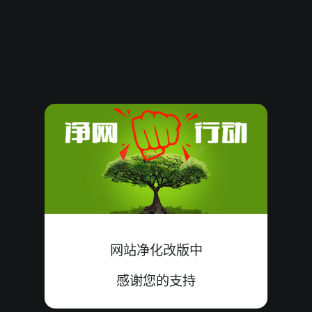
3467166
14
单
错
1+6+7=14
3467165
08
双
中
0+7+1=08
3467164
17
单
中
1+9+7=17
3467163
06
双
中
1+3+2=06
3467162
10
双
中
6+2+2=10
3467161
16
双
中
4+8+4=16
3467160
04
双
中
0+0+4=04
网站净化改版中
3467159
15
单
中
4+7+4=15
感谢您的支持
3467158
14
单
错
2+3+9=14