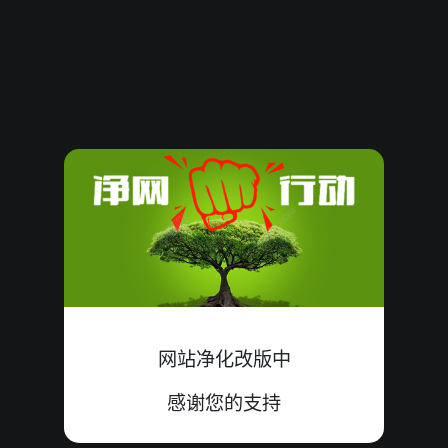
61904
09
殺
大双
中
3+0+6=09
61903
10
殺
大单
中
3+7+0=10
61902
17
殺
小单
中
9+8+0=17
61901
11
殺
大双
中
1+4+6=11
61900
13
殺
小单
错
7+0+6=13
61899
13
殺
小单
错
4+7+2=13
61898
16
殺
大单
中
9+6+1=16
网站净化改版中
61897
10
殺
小双
错
0+2+8=10
感谢您的支持
61896
14
殺
大双
错
8+1+5=14