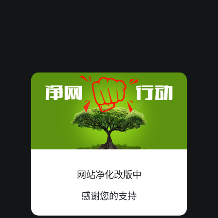
62053
16
单
错
7+6+3=16
62052
13
双
错
2+8+3=13
62051
10
单
错
7+0+3=10
62050
16
双
中
7+1+8=16
62049
17
双
错
5+3+9=17
62048
16
双
中
8+8+0=16
62047
07
单
中
0+2+5=07
网站净化改版中
62046
19
单
中
5+5+9=19
感谢您的支持
62045
07
单
中
5+1+1=07