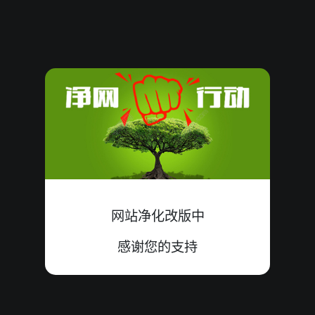
115044102
17
殺
小双
中
2+9+6=17
115044101
殺
小双
中
4+3+0=07
07
115044100
17
殺
大单
错
1+7+9=17
115044099
18
殺
小双
中
9+3+6=18
115044098
殺
大单
中
7+1+0=08
08
115044097
10
殺
小单
中
3+7+0=10
网站净化改版中
115044096
感谢您的支持
14
殺
小单
中
4+8+2=14
115044095
殺
大双
中
2+1+4=07
07