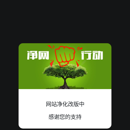
08070432
10
大
单
错
4+4+2=10
08070431
16
小
双
中
7+4+5=16
08070430
18
小
双
中
6+7+5=18
08070429
14
大
单
中
4+5+5=14
08070428
15
小
双
错
3+5+7=15
08070427
13
大
双
错
1+6+6=13
08070426
10
大
双
中
6+3+1=10
网站净化改版中
08070425
11
大
单
中
4+2+5=11
感谢您的支持
08070424
07
小
双
中
3+0+4=07