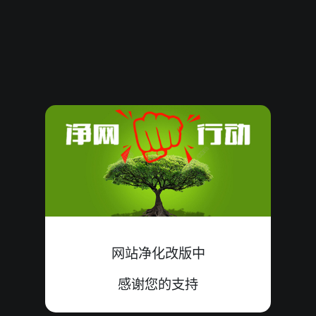
08071019
19
大
单
中
6+9+4=19
08071018
10
小
双
中
2+8+0=10
08071017
14
大
单
中
1+6+7=14
08071016
10
大
双
中
1+0+9=10
08071015
18
小
双
中
3+8+7=18
08071014
17
小
单
中
8+1+8=17
08071013
16
小
单
错
3+5+8=16
网站净化改版中
08071012
08
大
双
中
0+2+6=08
感谢您的支持
08071011
20
大
单
中
8+6+6=20