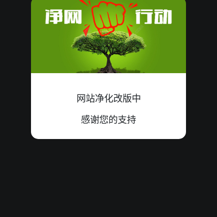
115044568
大单
小双
错
4+7+9=20
20
115044567
小单
大双
错
6+9+4=19
19
115044566
小单
大双
中
3+0+4=07
网站净化改版中
07
感谢您的支持
115044565
小单
大双
错
3+3+9=15
15
115044564
小单
大双
中
6+6+6=18
18
115044563
小双
大单
错
8+1+0=09
09